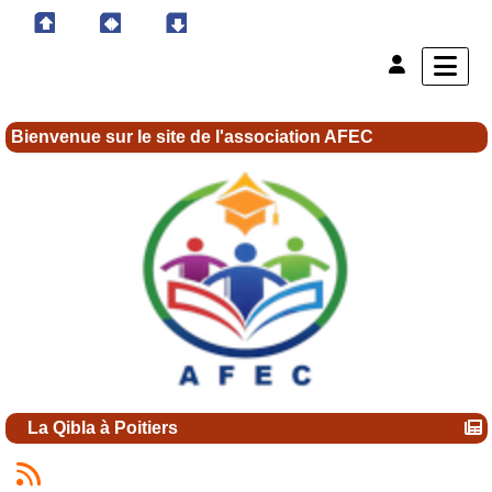
Bienvenue sur le site de l'association AFEC
La Qibla à Poitiers