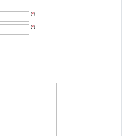
(
*
)
(
*
)
: